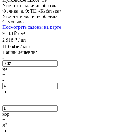
Пулковское шоссе, 19
Уточнить наличие образца
Фучика, д. 9; ТЦ «Кубатура»
Уточнить наличие образца
Самовывоз
Посмотреть салоны на карте
9 113
₽ /
м²
2 916
₽ /
шт
11 664
₽ /
кор
Нашли дешевле?
-
м²
+
-
шт
+
-
кор
+
м²
шт