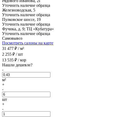
Рядового Иванова, 2Г
Уточнить наличие образца
Железноводская, 5
Уточнить наличие образца
Пулковское шоссе, 19
Уточнить наличие образца
Фучика, д. 9; ТЦ «Кубатура»
Уточнить наличие образца
Самовывоз
Посмотреть салоны на карте
31 477
₽ /
м²
2 255
₽ /
шт
13 535
₽ /
кор
Нашли дешевле?
-
м²
+
-
шт
+
-