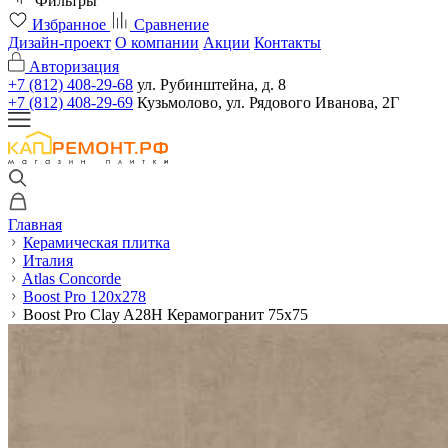
Фильтры
Избранное
Сравнение
Дизайн-проект
О компании
Акции
Контакты
Авторизация
+7 (812) 408-29-68
ул. Рубинштейна, д. 8
+7 (812) 408-29-69
Кузьмолово, ул. Рядового Иванова, 2Г
Главная
Керамическая плитка
Италия
Atlas Concorde
Boost Pro 120x278
Boost Pro Clay A28H Керамогранит 75x75