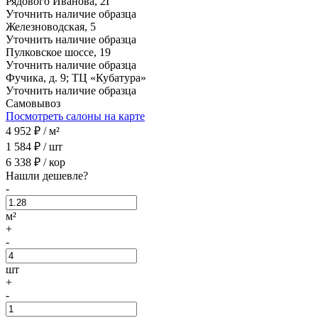
Рядового Иванова, 2Г
Уточнить наличие образца
Железноводская, 5
Уточнить наличие образца
Пулковское шоссе, 19
Уточнить наличие образца
Фучика, д. 9; ТЦ «Кубатура»
Уточнить наличие образца
Самовывоз
Посмотреть салоны на карте
4 952
₽ /
м²
1 584
₽ /
шт
6 338
₽ /
кор
Нашли дешевле?
-
м²
+
-
шт
+
-