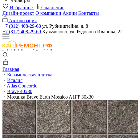
Фильтры
Избранное
Сравнение
Дизайн-проект
О компании
Акции
Контакты
Авторизация
+7 (812) 408-29-68
ул. Рубинштейна, д. 8
+7 (812) 408-29-69
Кузьмолово, ул. Рядового Иванова, 2Г
Главная
Керамическая плитка
Италия
Atlas Concorde
Brave 40x80
Мозаика Brave Earth Mosaico A1FP 30x30