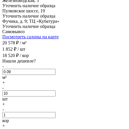
Железноводская, 5
Уточнить наличие образца
Пулковское шоссе, 19
Уточнить наличие образца
Фучика, д. 9; ТЦ «Кубатура»
Уточнить наличие образца
Самовывоз
Посмотреть салоны на карте
20 578
₽ /
м²
1 852
₽ /
шт
18 520
₽ /
кор
Нашли дешевле?
-
м²
+
-
шт
+
-
кор
+