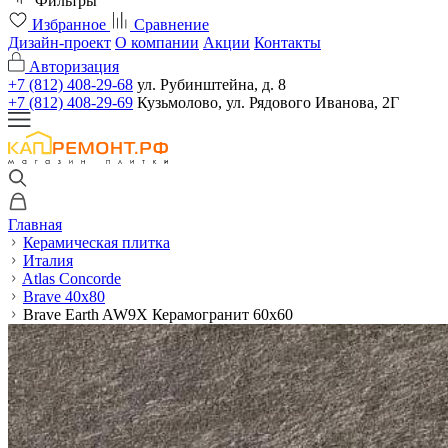
Фильтры
Избранное
Сравнение
Дизайн-проект
О компании
Акции
Контакты
Авторизация
+7 (812) 408-29-68
ул. Рубинштейна, д. 8
+7 (812) 408-29-69
Кузьмолово, ул. Рядового Иванова, 2Г
Главная
Керамическая плитка
Италия
Atlas Concorde
Brave 40x80
Brave Earth AW9X Керамогранит 60x60