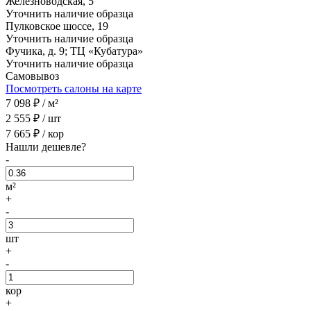
Железноводская, 5
Уточнить наличие образца
Пулковское шоссе, 19
Уточнить наличие образца
Фучика, д. 9; ТЦ «Кубатура»
Уточнить наличие образца
Самовывоз
Посмотреть салоны на карте
7 098
₽ /
м²
2 555
₽ /
шт
7 665
₽ /
кор
Нашли дешевле?
-
м²
+
-
шт
+
-
кор
+