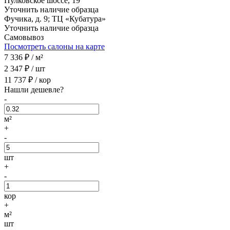
Пулковское шоссе, 19
Уточнить наличие образца
Фучика, д. 9; ТЦ «Кубатура»
Уточнить наличие образца
Самовывоз
Посмотреть салоны на карте
7 336
₽ /
м²
2 347
₽ /
шт
11 737
₽ /
кор
Нашли дешевле?
-
м²
+
-
шт
+
-
кор
+
м²
шт