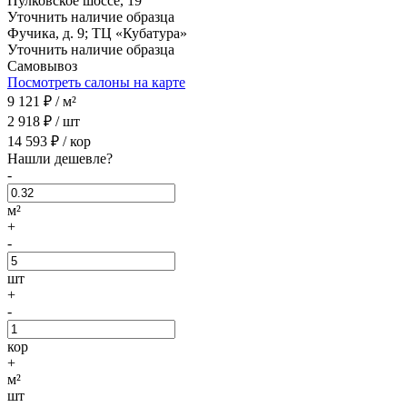
Пулковское шоссе, 19
Уточнить наличие образца
Фучика, д. 9; ТЦ «Кубатура»
Уточнить наличие образца
Самовывоз
Посмотреть салоны на карте
9 121
₽ /
м²
2 918
₽ /
шт
14 593
₽ /
кор
Нашли дешевле?
-
м²
+
-
шт
+
-
кор
+
м²
шт