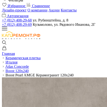
Фильтры
Избранное
Сравнение
Дизайн-проект
О компании
Акции
Контакты
Авторизация
+7 (812) 408-29-68
ул. Рубинштейна, д. 8
+7 (812) 408-29-69
Кузьмолово, ул. Рядового Иванова, 2Г
Главная
Керамическая плитка
Италия
Atlas Concorde
Boost 120x240
Boost Pearl AMGE Керамогранит 120x240